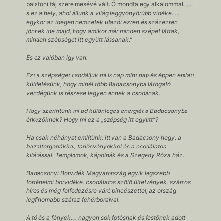
balatoni táj szerelmesévé vált. Ő mondta egy alkalommal
: „…
s ez a hely, ahol állunk a világ leggyönyörűbb vidéke. …
egykor az idegen nemzetek utazói ezren és százezren
jönnek ide majd, hogy amikor már minden szépet láttak,
minden szépséget itt együtt lássanak.”
És ez valóban így van.
Ezt a szépséget csodáljuk mi is nap mint nap és éppen emiatt
küldetésünk, hogy minél több Badacsonyba látogató
vendégünk is részese legyen ennek a csodának.
Hogy szerintünk mi ad különleges energiát a Badacsonyba
érkezőknek? Hogy mi ez a „szépség itt együtt”?
Ha csak néhányat említünk: itt van a Badacsony hegy, a
bazaltorgonákkal, tanösvényekkel és a csodálatos
kilátással. Templomok, kápolnák és a Szegedy Róza ház.
Badacsonyi Borvidék Magyarország egyik legszebb
történelmi borvidéke, csodálatos szőlő ültetvények, számos
híres és még felfedezésre váró pincészettel, az ország
legfinomabb száraz fehérboraival.
A tó és a fények…. nagyon sok fotósnak és festőnek adott