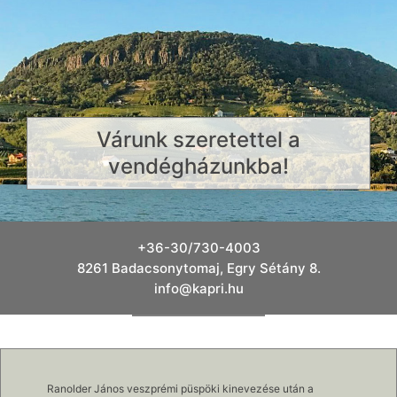
Várunk szeretettel a
vendégházunkba!
+36-30/730-4003
8261 Badacsonytomaj, Egry Sétány 8.
info@kapri.hu
Ranolder János veszprémi püspöki kinevezése után a