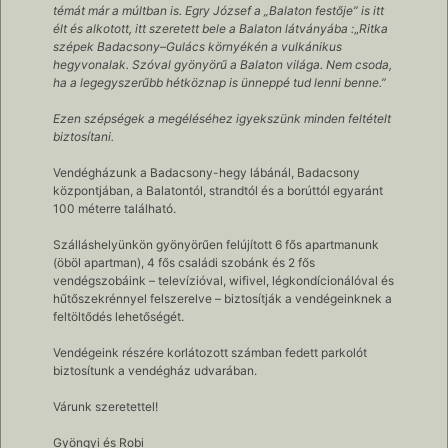
témát már a múltban is. Egry József a „Balaton festője” is itt
élt és alkotott, itt szeretett bele a Balaton látványába :
„
Ritka
szépek Badacsony–Gulács környékén a vulkánikus
hegyvonalak. Szóval gyönyörű a Balaton világa. Nem csoda,
ha a legegyszerűbb hétköznap is ünneppé tud lenni benne.”
Ezen szépségek a megéléséhez igyekszünk minden feltételt
biztosítani.
Vendégházunk a Badacsony-hegy lábánál, Badacsony
központjában, a Balatontól, strandtól és a borúttól egyaránt
100 méterre található.
Szálláshelyünkön gyönyörűen felújított 6 fős apartmanunk
(öböl apartman), 4 fős családi szobánk és 2 fős
vendégszobáink – televízióval, wifivel, légkondícionálóval és
hűtőszekrénnyel felszerelve – biztosítják a vendégeinknek a
feltöltődés lehetőségét.
Vendégeink részére korlátozott számban fedett parkolót
biztosítunk a vendégház udvarában.
Várunk szeretettel!
Gyöngyi és Robi