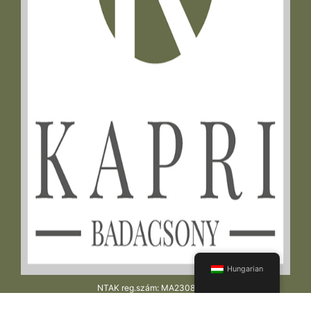
Hungarian
NTAK reg.szám: MA23083981